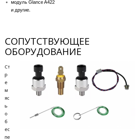
модуль Glance A422
и другие.
СОПУТСТВУЮЩЕЕ
ОБОРУДОВАНИЕ
Ст
р
е
м
яс
ь
о
б
ес
пе